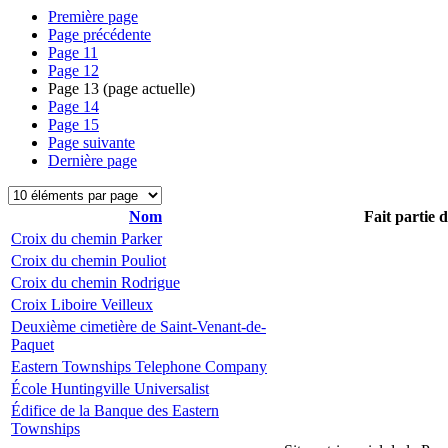
Première page
Page précédente
Page
11
Page
12
Page
13
(page actuelle)
Page
14
Page
15
Page suivante
Dernière page
Nom
Fait partie 
Croix du chemin Parker
Croix du chemin Pouliot
Croix du chemin Rodrigue
Croix Liboire Veilleux
Deuxième cimetière de Saint-Venant-de-
Paquet
Eastern Townships Telephone Company
École Huntingville Universalist
Édifice de la Banque des Eastern
Townships