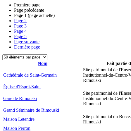
Première page
Page précédente
Page
1
(page actuelle)
Page
2
Page
3
Page
4
Page
5
Page suivante
Dernière page
Nom
Fait partie 
Site patrimonial de l'Ens
Cathédrale de Saint-Germain
Institutionnel-du-Centre-V
Rimouski
Église d'Esprit-Saint
Site patrimonial de l'Ens
Gare de Rimouski
Institutionnel-du-Centre-V
Rimouski
Grand Séminaire de Rimouski
Site patrimonial du Berce
Maison Letendre
Rimouski
Maison Perron