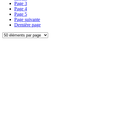
Page
3
Page
4
Page
5
Page suivante
Dernière page