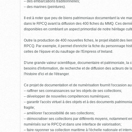
– des embarcations traditionnelles;
– des marines (peintures).
Il est à noter que peu de biens patrimoniaux documentant la vie mari
dans le RPCQ avant la diffusion des 400 fiches du MMQ. Ces derniè
disponibles en comblant un aspect primordial de notre héritage cult
Outre la production de 400 nouvelles fiches, le projet établit des li
RPCQ. Par exemple, il permet d'enrichir la fiche du personnage his
celles de l'épave et du naufrage de l'Empress of Ireland.
D'une grande valeur scientifique, documentaire et patrimoniale, l
besoins d'information, de recherche et de diffusion des acteurs de 
l'histoire d'ici et de l'étranger.
Ce projet de documentation et de numérisation fournit l'occasion a
– raffiner ses connaissances sur les objets de ses collections;
– développer de nouvelles compétences numériques;
– garantir l'accès virtuel à des objets et à des documents patrimoniau
fragile;
– améliorer l'accessibilité de ses collections;
– démocratiser ses collections par différents moyens, notamment en
numérisés sur le RPCQ et dans une interface de valorisation;
– faire rayonner sa collection maritime à l'échelle nationale et intern