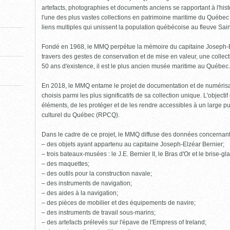
pour
fermer)
artefacts, photographies et documents anciens se rapportant à l'his
l'une des plus vastes collections en patrimoine maritime du Québe
liens multiples qui unissent la population québécoise au fleuve Sai
Fondé en 1968, le MMQ perpétue la mémoire du capitaine Joseph-Elzé
travers des gestes de conservation et de mise en valeur, une collect
50 ans d'existence, il est le plus ancien musée maritime au Québec.
En 2018, le MMQ entame le projet de documentation et de numéris
choisis parmi les plus significatifs de sa collection unique. L'object
éléments, de les protéger et de les rendre accessibles à un large pu
culturel du Québec (RPCQ).
Dans le cadre de ce projet, le MMQ diffuse des données concernan
– des objets ayant appartenu au capitaine Joseph-Elzéar Bernier;
– trois bateaux-musées : le J.E. Bernier II, le Bras d'Or et le brise-g
– des maquettes;
– des outils pour la construction navale;
– des instruments de navigation;
– des aides à la navigation;
– des pièces de mobilier et des équipements de navire;
– des instruments de travail sous-marins;
– des artefacts prélevés sur l'épave de l'Empress of Ireland;