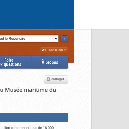
ction
Augmenter
Taille du texte
la
Foire
À propos
ux questions
Partager
 du Musée maritime du
lection comprenant plus de 16 000