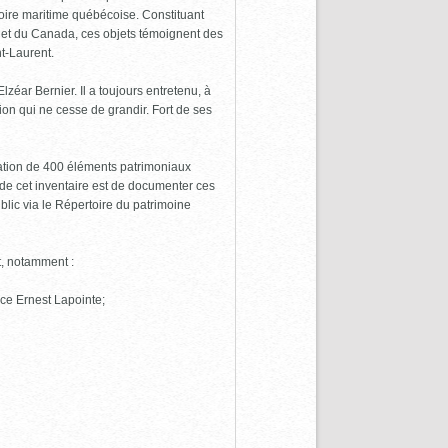
toire maritime québécoise. Constituant
c et du Canada, ces objets témoignent des
nt-Laurent.
ar Bernier. Il a toujours entretenu, à
ion qui ne cesse de grandir. Fort de ses
ation de 400 éléments patrimoniaux
if de cet inventaire est de documenter ces
blic via le Répertoire du patrimoine
t, notamment :
lace Ernest Lapointe;