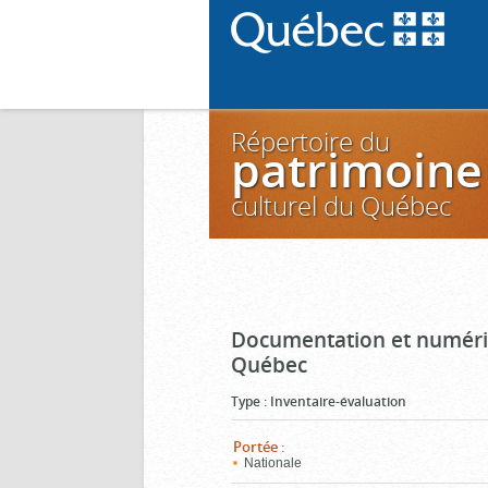
Répertoire du
patrimoine
culturel du Québec
Documentation et numéris
Québec
Type
:
Inventaire-évaluation
Portée
:
Nationale