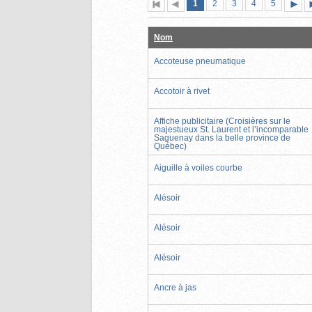
Page
(page
Page
Page
Page
Page
1
Première
2
Page
3
4
5
actuelle)
page
précédente
suiva
Nom
Accoteuse pneumatique
Accotoir à rivet
Affiche publicitaire (Croisières sur le
majestueux St. Laurent et l’incomparable
Saguenay dans la belle province de
Québec)
Aiguille à voiles courbe
Alésoir
Alésoir
Alésoir
Ancre à jas