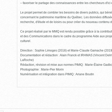
– favoriser le partage des connaissances entre les chercheurs d'ici et
Le projet permet de combler les besoins de divers publics, qui bénéf
concernant le patrimoine maritime du Québec. Les données diffusées
recherche, d'étude et de loisirs ou pour créer du nouveau contenu 
Ce projet réalisé par le MMQ est rendu possible grâce à la contribut
et des Communications dans le cadre du programme Aide aux projet
culturel.
Direction : Sophie Limoges (2018) et Marie-Claude Gamache (201
Documentation et rédaction : Alain Franck et IRHMAS (Vincent Delm
LaRoche)
Rédaction, révision et mise aux normes PIMIQ : Marie-Élaine Gadbo
Photographie : Marie-Pier Morin
Numérisation et intégration dans PIMIQ : Ariane Boutin