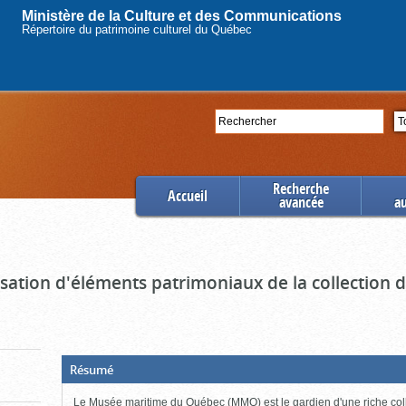
Ministère de la Culture et des Communications
Répertoire du patrimoine culturel du Québec
Rechercher
Se
Recherche
Accueil
avancée
a
ation d'éléments patrimoniaux de la collection
(Boite
Résumé
ouverte,
cliquer
Le Musée maritime du Québec (MMQ) est le gardien d'une riche col