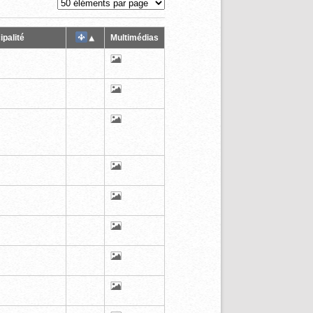
ipalité
Multimédias