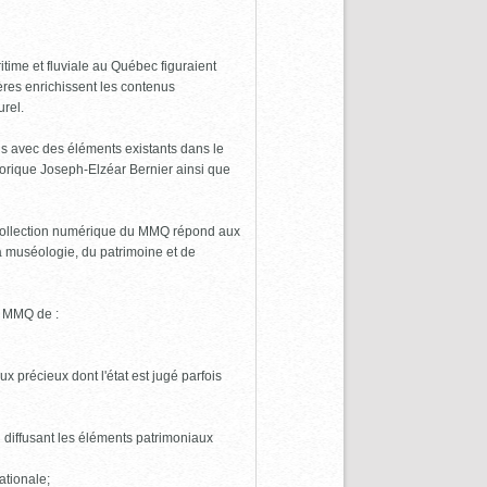
time et fluviale au Québec figuraient
res enrichissent les contenus
urel.
ens avec des éléments existants dans le
torique Joseph-Elzéar Bernier ainsi que
a collection numérique du MMQ répond aux
la muséologie, du patrimoine et de
u MMQ de :
x précieux dont l'état est jugé parfois
 diffusant les éléments patrimoniaux
ationale;