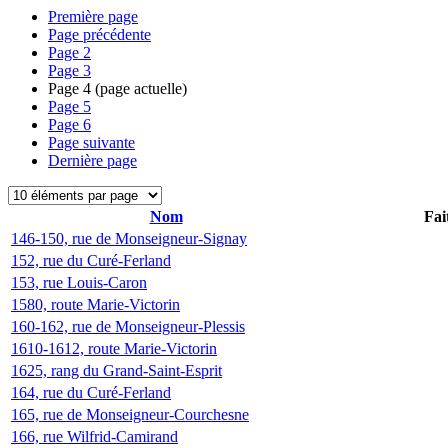
Première page
Page précédente
Page
2
Page
3
Page
4
(page actuelle)
Page
5
Page
6
Page suivante
Dernière page
Nom
Fai
146-150, rue de Monseigneur-Signay
152, rue du Curé-Ferland
153, rue Louis-Caron
1580, route Marie-Victorin
160-162, rue de Monseigneur-Plessis
1610-1612, route Marie-Victorin
1625, rang du Grand-Saint-Esprit
164, rue du Curé-Ferland
165, rue de Monseigneur-Courchesne
166, rue Wilfrid-Camirand