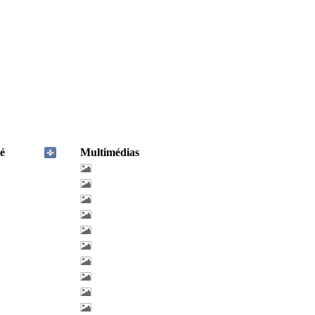
é
Multimédias