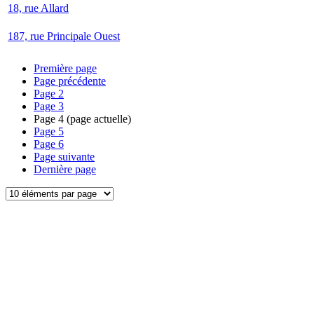
18, rue Allard
187, rue Principale Ouest
Première page
Page précédente
Page
2
Page
3
Page
4
(page actuelle)
Page
5
Page
6
Page suivante
Dernière page