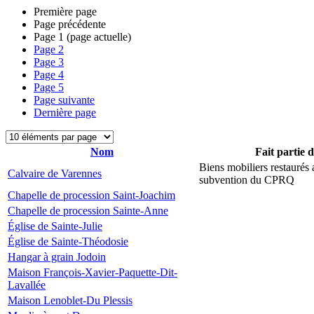
Première page
Page précédente
Page
1
(page actuelle)
Page
2
Page
3
Page
4
Page
5
Page suivante
Dernière page
Nom
Fait partie 
Biens mobiliers restaurés
Calvaire de Varennes
subvention du CPRQ
Chapelle de procession Saint-Joachim
Chapelle de procession Sainte-Anne
Église de Sainte-Julie
Église de Sainte-Théodosie
Hangar à grain Jodoin
Maison François-Xavier-Paquette-Dit-
Lavallée
Maison Lenoblet-Du Plessis