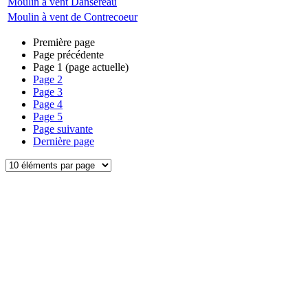
Moulin à vent Dansereau
Moulin à vent de Contrecoeur
Première page
Page précédente
Page
1
(page actuelle)
Page
2
Page
3
Page
4
Page
5
Page suivante
Dernière page