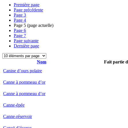
Première page
Page précédente
Page
3
Page
4
Page
5
(page actuelle)
Page
6
Page
7
Page suivante
Dernière page
Nom
Fait partie 
Canine d’ours polaire
Canne à pommeau d’or
Canne à pommeau d’or
Canne-épée
Canne-réservoir
Canoë d’écorce