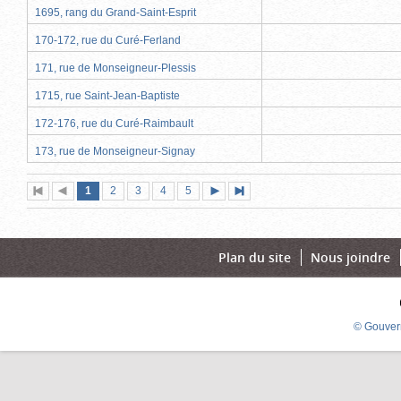
1695, rang du Grand-Saint-Esprit
170-172, rue du Curé-Ferland
171, rue de Monseigneur-Plessis
1715, rue Saint-Jean-Baptiste
172-176, rue du Curé-Raimbault
173, rue de Monseigneur-Signay
Page
(page
Page
Page
Page
Page
1
Première
2
Page
3
4
5
Page
Dernière
actuelle)
page
précédente
suivante
page
Plan du site
Nous joindre
© Gouver