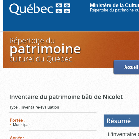
Ministère de la Cult
Répertoire du patrimoine c
Répertoire du
patrimoine
culturel du Québec
Accueil
Inventaire du patrimoine bâti de Nicolet
Type
:
Inventaire-évaluation
Résumé
(Boi
Portée
:
ouve
Municipale
cliq
pou
L'Inventaire 
ferm
Année
: