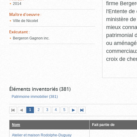
firme Berger
2014
l'Entente de 
Maître d'oeuvre
:
ministère de
Ville de Nicolet
mieux connaît
Exécutant
:
patrimonial d
Bergeron Gagnon inc.
ou aménagés 
commerciaux, 
croix de che
Éléments inventoriés (381)
Patrimoine immobilier (381)
Page
(page
Page
Page
Page
Page
1
Première
2
Page
3
4
5
Page
Dernière
actuelle)
page
précédente
suivante
page
Nom
Fait partie de
Atelier et maison Rodolphe-Duguay