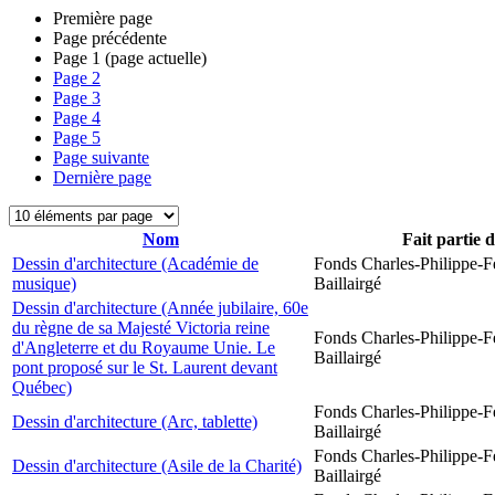
Première page
Page précédente
Page
1
(page actuelle)
Page
2
Page
3
Page
4
Page
5
Page suivante
Dernière page
Nom
Fait partie 
Dessin d'architecture (Académie de
Fonds Charles-Philippe-F
musique)
Baillairgé
Dessin d'architecture (Année jubilaire, 60e
du règne de sa Majesté Victoria reine
Fonds Charles-Philippe-F
d'Angleterre et du Royaume Unie. Le
Baillairgé
pont proposé sur le St. Laurent devant
Québec)
Fonds Charles-Philippe-F
Dessin d'architecture (Arc, tablette)
Baillairgé
Fonds Charles-Philippe-F
Dessin d'architecture (Asile de la Charité)
Baillairgé