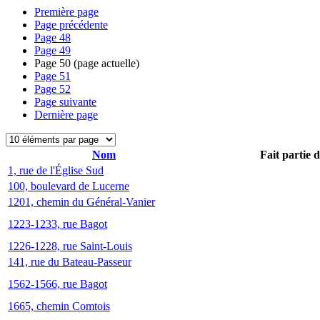
Première page
Page précédente
Page
48
Page
49
Page
50
(page actuelle)
Page
51
Page
52
Page suivante
Dernière page
Nom
Fait partie 
1, rue de l'Église Sud
100, boulevard de Lucerne
1201, chemin du Général-Vanier
1223-1233, rue Bagot
1226-1228, rue Saint-Louis
141, rue du Bateau-Passeur
1562-1566, rue Bagot
1665, chemin Comtois