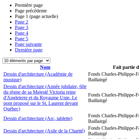
Première page
Page précédente
Page
1
(page actuelle)
Page
2
Page
3
Page
4
Page
5
Page suivante
Dernière page
Nom
Fait partie 
Dessin d'architecture (Académie de
Fonds Charles-Philippe-F
musique)
Baillairgé
Dessin d'architecture (Année jubilaire, 60e
du règne de sa Majesté Victoria reine
Fonds Charles-Philippe-F
d'Angleterre et du Royaume Unie. Le
Baillairgé
pont proposé sur le St. Laurent devant
Québec)
Fonds Charles-Philippe-F
Dessin d'architecture (Arc, tablette)
Baillairgé
Fonds Charles-Philippe-F
Dessin d'architecture (Asile de la Charité)
Baillairgé