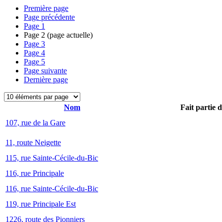
Première page
Page précédente
Page
1
Page
2
(page actuelle)
Page
3
Page
4
Page
5
Page suivante
Dernière page
Nom
Fait partie 
107, rue de la Gare
11, route Neigette
115, rue Sainte-Cécile-du-Bic
116, rue Principale
116, rue Sainte-Cécile-du-Bic
119, rue Principale Est
1226, route des Pionniers