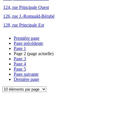
124, rue Principale Ouest
126, rue J.-Romuald-Bérubé
128, rue Principale Est
Première page
Page précédente
Page
1
Page
2
(page actuelle)
Page
3
Page
4
Page
5
Page suivante
Dernière page