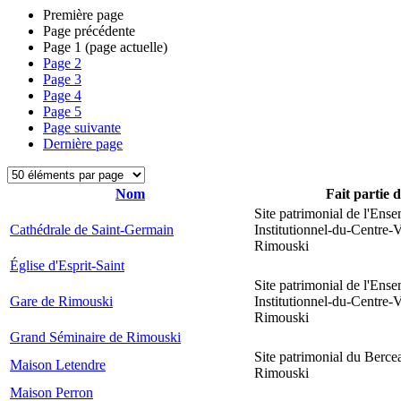
Première page
Page précédente
Page
1
(page actuelle)
Page
2
Page
3
Page
4
Page
5
Page suivante
Dernière page
Nom
Fait partie 
Site patrimonial de l'Ens
Cathédrale de Saint-Germain
Institutionnel-du-Centre-V
Rimouski
Église d'Esprit-Saint
Site patrimonial de l'Ens
Gare de Rimouski
Institutionnel-du-Centre-V
Rimouski
Grand Séminaire de Rimouski
Site patrimonial du Berce
Maison Letendre
Rimouski
Maison Perron