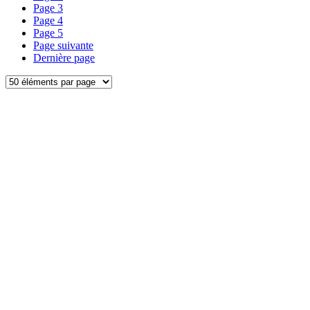
Page
3
Page
4
Page
5
Page suivante
Dernière page