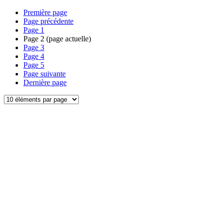
Première page
Page précédente
Page
1
Page
2
(page actuelle)
Page
3
Page
4
Page
5
Page suivante
Dernière page