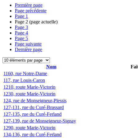
Première page
Page précédente
Page
1
Page
2
(page actuelle)
Page
3
Page
4
Page
5
Page suivante
Dernière page
Nom
Fai
1160, rue Notre-Dame
117, rue Louis-Caron
1210, route Marie-Victorin
1230, route Marie-Victorin
124, rue de Monseigneur-Plessis
127-131, rue du Curé-Brassard
127-135, rue du Curé-Ferland
127-139, rue de Monseigneur-Signay
1290, route Marie-Victorin
134-136, rue du Curé-Ferland