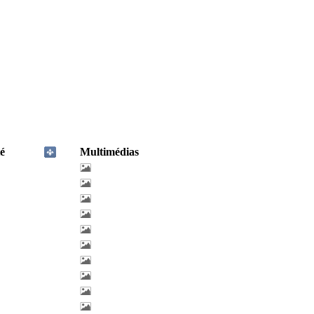
é
Multimédias