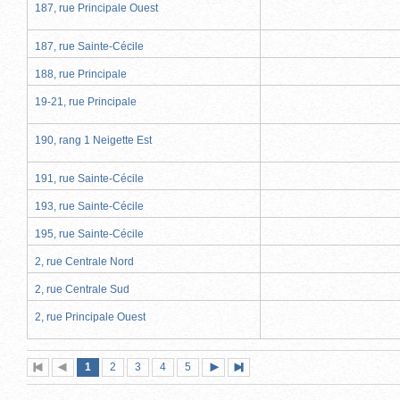
187, rue Principale Ouest
187, rue Sainte-Cécile
188, rue Principale
19-21, rue Principale
190, rang 1 Neigette Est
191, rue Sainte-Cécile
193, rue Sainte-Cécile
195, rue Sainte-Cécile
2, rue Centrale Nord
2, rue Centrale Sud
2, rue Principale Ouest
Page
(page
Page
Page
Page
Page
1
Première
2
Page
3
4
5
Page
Dernière
actuelle)
page
précédente
suivante
page