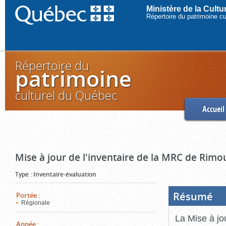
Ministère de la Cult
Répertoire du patrimoine c
Répertoire du
patrimoine
culturel du Québec
Accueil
Mise à jour de l'inventaire de la MRC de Rimo
Type
:
Inventaire-évaluation
Résumé
(Boi
Portée
:
ouve
Régionale
cliq
pou
La Mise à jo
ferm
Année
: