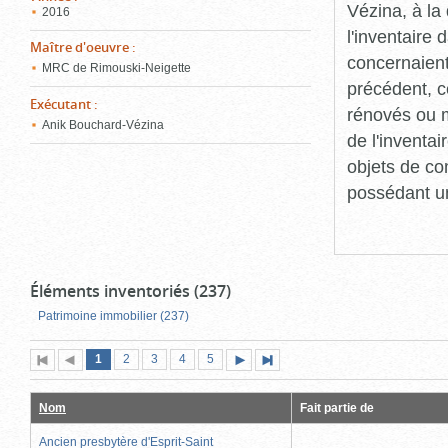
Vézina, à l
2016
l'inventaire
Maître d'oeuvre
:
concernaient
MRC de Rimouski-Neigette
précédent, c
Exécutant
:
rénovés ou m
Anik Bouchard-Vézina
de l'inventa
objets de co
possédant un
Éléments inventoriés (237)
Patrimoine immobilier (237)
Page
(page
Page
Page
Page
Page
1
Première
2
Page
3
4
5
Page
Dernière
actuelle)
page
précédente
suivante
page
Nom
Fait partie de
Ancien presbytère d'Esprit-Saint