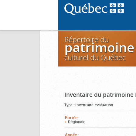
Répertoire du
patrimoine
culturel du Québec
Inventaire du patrimoine
Type
:
Inventaire-évaluation
Portée
:
Régionale
Année
: