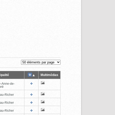
ipalité
Multimédias
e-Anne-de-
pré
au-Richer
au-Richer
au-Richer