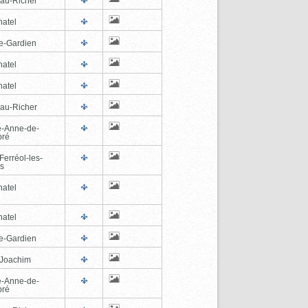
au-Richer
hatel
e-Gardien
hatel
hatel
au-Richer
e-Anne-de-
pré
Ferréol-les-
s
hatel
hatel
e-Gardien
-Joachim
e-Anne-de-
pré