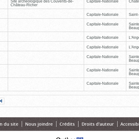
Site archéologique des Couvents-de-
Capitale-Nationale
Châte
Château-Richer
Capitale-Nationale
Saint
Capitale-Nationale
Saint
Beau
Capitale-Nationale
L'Ang
Capitale-Nationale
L'Ang
Capitale-Nationale
Saint
Beau
Capitale-Nationale
Saint
Beau
Capitale-Nationale
Saint
Beau
Page
Dernière
nte
page
n du site
Nous joindre
Crédits
Droits d'auteur
Accessibi