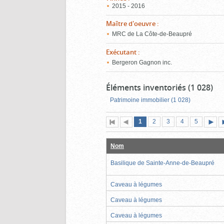
2015 - 2016
Maître d'oeuvre
:
MRC de La Côte-de-Beaupré
Exécutant
:
Bergeron Gagnon inc.
Éléments inventoriés (1 028)
Patrimoine immobilier (1 028)
Page
(page
Page
Page
Page
Page
1
Première
2
Page
3
4
5
actuelle)
page
précédente
suiva
Nom
Basilique de Sainte-Anne-de-Beaupré
Caveau à légumes
Caveau à légumes
Caveau à légumes