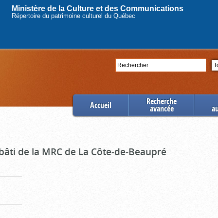
Ministère de la Culture et des Communications
Répertoire du patrimoine culturel du Québec
Rechercher
Se
Recherche
Accueil
avancée
a
 bâti de la MRC de La Côte-de-Beaupré