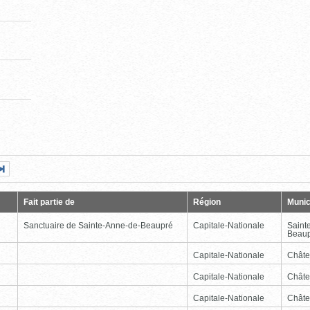
Page
Dernière
nte
page
Fait partie de
Région
Munic
Sanctuaire de Sainte-Anne-de-Beaupré
Capitale-Nationale
Saint
Beau
Capitale-Nationale
Châte
Capitale-Nationale
Châte
Capitale-Nationale
Châte