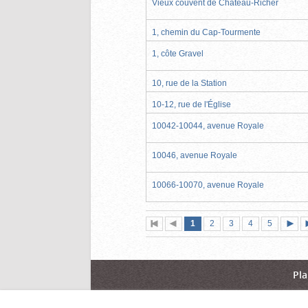
Vieux couvent de Château-Richer
1, chemin du Cap-Tourmente
1, côte Gravel
10, rue de la Station
10-12, rue de l'Église
10042-10044, avenue Royale
10046, avenue Royale
10066-10070, avenue Royale
Page
(page
Page
Page
Page
Page
1
Première
2
Page
3
4
5
actuelle)
page
précédente
suiva
Pla