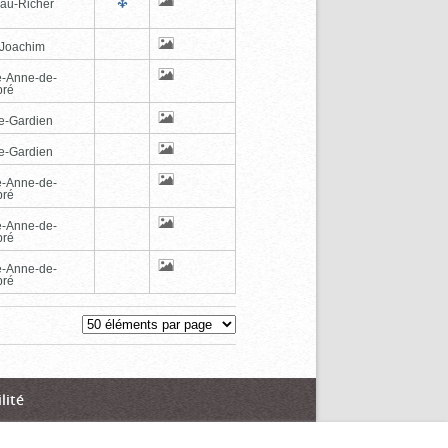
au-Richer
-Joachim
e-Anne-de-
pré
e-Gardien
e-Gardien
e-Anne-de-
pré
e-Anne-de-
pré
e-Anne-de-
pré
lité