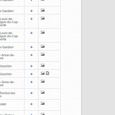
e-Gardien
-Louis-de-
ague-du-Cap-
ente
-Louis-de-
ague-du-Cap-
ente
e-Gardien
e-Anne-de-
pré
-Joachim
-Joachim
e-Anne-de-
pré
Ferréol-les-
s
hatel