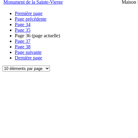
Monument de la Sainte-Vierge
Maison 
Première page
Page précédente
Page
34
Page
35
Page
36
(page actuelle)
Page
37
Page
38
Page suivante
Dernière page