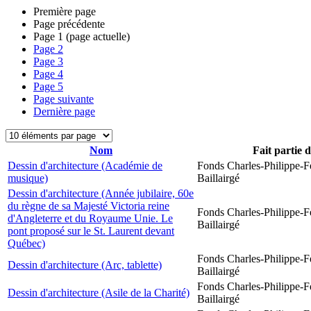
Première page
Page précédente
Page
1
(page actuelle)
Page
2
Page
3
Page
4
Page
5
Page suivante
Dernière page
Nom
Fait partie 
Dessin d'architecture (Académie de
Fonds Charles-Philippe-F
musique)
Baillairgé
Dessin d'architecture (Année jubilaire, 60e
du règne de sa Majesté Victoria reine
Fonds Charles-Philippe-F
d'Angleterre et du Royaume Unie. Le
Baillairgé
pont proposé sur le St. Laurent devant
Québec)
Fonds Charles-Philippe-F
Dessin d'architecture (Arc, tablette)
Baillairgé
Fonds Charles-Philippe-F
Dessin d'architecture (Asile de la Charité)
Baillairgé