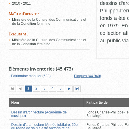
dessins d'ar
2010 - 2011
Philippe-Fer
Maître d'oeuvre
:
fonds a été c
Ministère de la Culture, des Communications et
de la Condition féminine
en 1979. En 
collection a
Exécutant
:
au public vi
Ministère de la Culture, des Communications et
de la Condition féminine
Éléments inventoriés (45 473)
Patrimoine mobilier (533)
Plaques (44 940)
Page
(page
Page
Page
Page
Page
1
Première
2
Page
3
4
5
Page
Dernière
actuelle)
page
précédente
suivante
page
Nom
Fait partie de
Dessin d'architecture (Académie de
Fonds Charles-Philippe-Fe
musique)
Baillairgé
Dessin d'architecture (Année jubilaire, 60e
Fonds Charles-Philippe-Fe
du règne de sa Majesté Victoria reine
Baillairgé