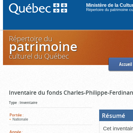
Ministère de la Cult
Répertoire du patrimoine c
Répertoire du
patrimoine
culturel du Québec
Accueil
Inventaire du fonds Charles-Philippe-Ferdinan
Type
:
Inventaire
Résumé
(Boi
Portée
:
ouve
Nationale
cliq
pou
Cet inventai
ferm
Année
: