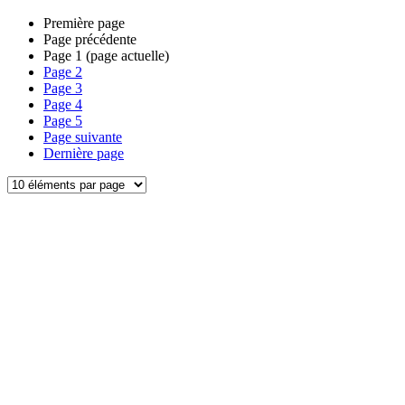
Première page
Page précédente
Page
1
(page actuelle)
Page
2
Page
3
Page
4
Page
5
Page suivante
Dernière page