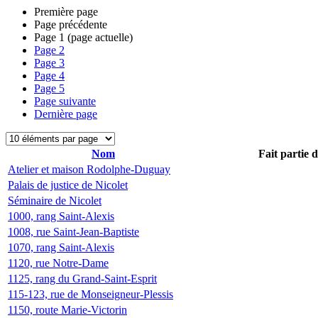
Première page
Page précédente
Page
1
(page actuelle)
Page
2
Page
3
Page
4
Page
5
Page suivante
Dernière page
Nom
Fait partie 
Atelier et maison Rodolphe-Duguay
Palais de justice de Nicolet
Séminaire de Nicolet
1000, rang Saint-Alexis
1008, rue Saint-Jean-Baptiste
1070, rang Saint-Alexis
1120, rue Notre-Dame
1125, rang du Grand-Saint-Esprit
115-123, rue de Monseigneur-Plessis
1150, route Marie-Victorin