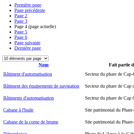
Première page
Page précédente
Page
2
Page
3
Page
4
(page actuelle)
Page
5
Page
6
Page suivante
Dernière page
Nom
Fait partie 
Bâtiment d'automatisation
Secteur du phare de Cap-
Bâtiment des équipements de navigation
Secteur du phare de Cap 
Bâtiments d'automatisation
Secteur du phare de Cap
Cabane à l'huile
Site patrimonial du Phare-
Cabane de la corne de brume
Site patrimonial du Phare-
Dépendance
Phare de L'Anse-à-la-Ca