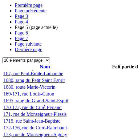
Première page
Page précédente
Page
3
Page
4
Page
5
(page actuelle)
Page
6
Page
7
Page suivante
Dernière page
Nom
Fait partie 
167, rue Paul-Émile-Lamarche
1680, rang du Petit-Saint-Esprit
1680, route Marie-Victorin
169-171, rue Louis-Caron
1695, rang du Grand-Saint-Esprit
170-172, rue du Curé-Ferland
171, rue de Monseigneur-Plessis
1715, rue Saint-Jean-Baptiste
172-176, rue du Curé-Raimbault
173, rue de Monseigneur-Signay