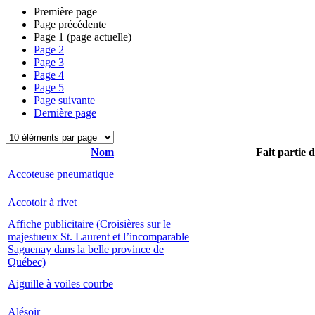
Première page
Page précédente
Page
1
(page actuelle)
Page
2
Page
3
Page
4
Page
5
Page suivante
Dernière page
Nom
Fait partie 
Accoteuse pneumatique
Accotoir à rivet
Affiche publicitaire (Croisières sur le
majestueux St. Laurent et l’incomparable
Saguenay dans la belle province de
Québec)
Aiguille à voiles courbe
Alésoir