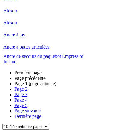
Alésoir
Alésoir
Ancre à jas
Ancre à pattes articulées
Ancre de secours du paquebot Empress of
Ireland
Première page
Page précédente
Page
1
(page actuelle)
Page
2
Page
3
Page
4
Page
5
Page suivante
Dernière page