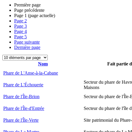
Première page
Page précédente
Page
1
(page actuelle)
Page
2
Page
3
Page
4
Page
5
Page suivante
Dernière page
Nom
Fait partie 
Phare de L'Anse-à-la-Cabane
Secteur du phare de Havr
Phare de L'Échouerie
Maisons
Phare de l'Île-Brion
Secteur du phare de l'Île-
Phare de l'Île-d'Entrée
Secteur du phare de l'île 
Phare de l'Île-Verte
Site patrimonial du Phare-
Phare de La Martre
Secteur du phare de La M