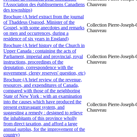
l'Association des établissemens Canadiens
Chauveau
des townships)
Brochure (A brief extract from the journal
of Thaddeus Osgood, Minister of the
Collection Pierre-Joseph-O
Gospel, with some anecdotes and remarks
Chauveau
on men and occurrences, during a
residence of six years in England)
Brochure (A brief history of the Church in
Upper Canada : containing the acts of
Parliament, imperial and provincial, royal
Collection Pierre-Joseph-O
instructions, proceedings of the
Chauveau
deputation, correspondence with the
government, clergy reserves' question, etc)
Brochure (A brief review of the revenue,
resources, and expenditures of Canada,
compared with those of the neighboring
State of New York : with an examination
into the causes which have produced the
Collection Pierre-Joseph-O
present extravagant system, and
Chauveau
suggesting a remedy : designed to relieve
the inhabitants of this province wholly
from direct taxation, and afford a large
annual surplus, for the improvement of the
country)