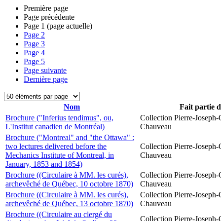
Première page
Page précédente
Page
1
(page actuelle)
Page
2
Page
3
Page
4
Page
5
Page suivante
Dernière page
Nom
Fait partie 
Brochure ("Inferius tendimus", ou,
Collection Pierre-Joseph-O
L'Institut canadien de Montréal)
Chauveau
Brochure ("Montreal" and "the Ottawa" :
two lectures delivered before the
Collection Pierre-Joseph-O
Mechanics Institute of Montreal, in
Chauveau
January, 1853 and 1854)
Brochure ((Circulaire à MM. les curés),
Collection Pierre-Joseph-O
archevêché de Québec, 10 octobre 1870)
Chauveau
Brochure ((Circulaire à MM. les curés),
Collection Pierre-Joseph-O
archevêché de Québec, 13 octobre 1870)
Chauveau
Brochure ((Circulaire au clergé du
Collection Pierre-Joseph-O