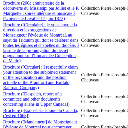
Brochure (200e anniversaire de la
découverte du Mississipi par Jolliet et le P.
Collection Pierre-Joseph-O
Marquette : soirée littéraire et musicale à
Chauveau
l'Université Laval le 17 juin 1873)
Brochure ([Circulaire] : je vous envoie la
direction et les suggestions de
Monseigneur l'évêque de Montréal, au
sujet du Triduum qui doit se célébrer dans
Collection Pierre-Joseph-O
toutes les églises et chapelles du diocèse, à
Chauveau
la suite de la promulgation du décret
dogmatique sur l'Immaculée Conception
de Marie)
Brochure ([Circular] : I respectfully claim
your attention to the subjoined statement
Collection Pierre-Joseph-O
of the organization and the position
Chauveau
actuelle of the Brantford and Buffalo
Railroad Company)
Brochure ([Despatch, report of a
Collection Pierre-Joseph-O
committee and other documents
Chauveau
concerning aliens in Upper Canada])
Brochure ([Exposé statistique du Canada,
Collection Pierre-Joseph-O
c'est en 1668])
Chauveau
Brochure ([Mandement] de Monseigneur
l'évêque de Montréal pour encourager
Collection Pierre-Joseph-O