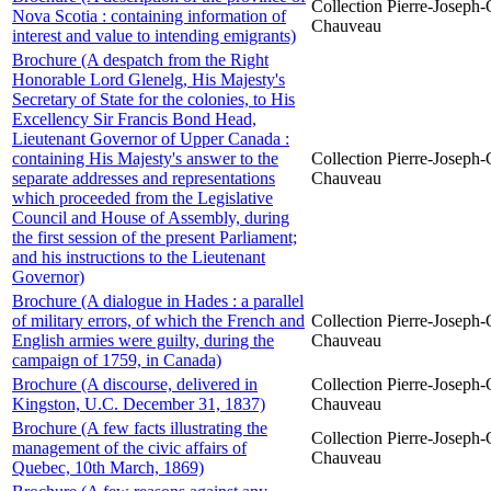
Collection Pierre-Joseph-O
Nova Scotia : containing information of
Chauveau
interest and value to intending emigrants)
Brochure (A despatch from the Right
Honorable Lord Glenelg, His Majesty's
Secretary of State for the colonies, to His
Excellency Sir Francis Bond Head,
Lieutenant Governor of Upper Canada :
containing His Majesty's answer to the
Collection Pierre-Joseph-O
separate addresses and representations
Chauveau
which proceeded from the Legislative
Council and House of Assembly, during
the first session of the present Parliament;
and his instructions to the Lieutenant
Governor)
Brochure (A dialogue in Hades : a parallel
of military errors, of which the French and
Collection Pierre-Joseph-O
English armies were guilty, during the
Chauveau
campaign of 1759, in Canada)
Brochure (A discourse, delivered in
Collection Pierre-Joseph-O
Kingston, U.C. December 31, 1837)
Chauveau
Brochure (A few facts illustrating the
Collection Pierre-Joseph-O
management of the civic affairs of
Chauveau
Quebec, 10th March, 1869)