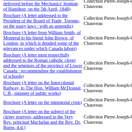
Collection Pierre-Joseph-O
delivered before the Mechanics' Institute
Chauveau
of Hamilton, on the 5th April, 1848)
Brochure (A letter addressed to the
Collection Pierre-Joseph-O
President of the Board of Trade, Toronto,
Chauveau
on the usury laws : with an appendix)
Brochure (A letter from William Smith, of
Montreal to his friend John Brown, of
Collection Pierre-Joseph-O
London, in which is detailed some of the
Chauveau
grievances under which Canada labors)
Brochure (A letter most respectfully
addressed to the Roman catholic clergy
Collection Pierre-Joseph-O
and the seigniors of the province of Lower
Chauveau
Canada : recommending the establishment
of schools)
Brochure (A letter on the Intercolonial
Collection Pierre-Joseph-O
Railway, to The Hon. William McDougal,
Chauveau
C.B., minister of public works)
Collection Pierre-Joseph-O
Brochure (A letter on the ministerial crisis)
Chauveau
Brochure (A letter on the subject of the
clergy reserves, addressed to the Very
Collection Pierre-Joseph-O
Rev. principal Macfarlan and the Rev. Dr.
Chauveau
Burns, d.d.)