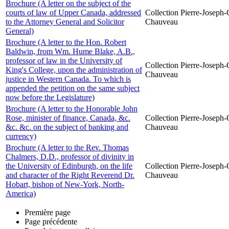
Brochure (A letter on the subject of the
courts of law of Upper Canada, addressed
Collection Pierre-Joseph-O
to the Attorney General and Solicitor
Chauveau
General)
Brochure (A letter to the Hon. Robert
Baldwin, from Wm. Hume Blake, A.B.,
professor of law in the University of
Collection Pierre-Joseph-O
King's College, upon the administration of
Chauveau
justice in Western Canada. To which is
appended the petition on the same subject
now before the Legislature)
Brochure (A letter to the Honorable John
Rose, minister of finance, Canada, &c.
Collection Pierre-Joseph-O
&c. &c. on the subject of banking and
Chauveau
currency)
Brochure (A letter to the Rev. Thomas
Chalmers, D.D., professor of divinity in
the University of Edinburgh, on the life
Collection Pierre-Joseph-O
and character of the Right Reverend Dr.
Chauveau
Hobart, bishop of New-York, North-
America)
Première page
Page précédente