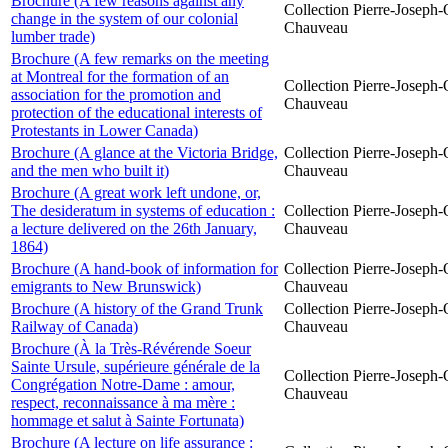
Brochure (A few reasons against any
Collection Pierre-Joseph-O
change in the system of our colonial
Chauveau
lumber trade)
Brochure (A few remarks on the meeting
at Montreal for the formation of an
Collection Pierre-Joseph-O
association for the promotion and
Chauveau
protection of the educational interests of
Protestants in Lower Canada)
Brochure (A glance at the Victoria Bridge,
Collection Pierre-Joseph-O
and the men who built it)
Chauveau
Brochure (A great work left undone, or,
The desideratum in systems of education :
Collection Pierre-Joseph-O
a lecture delivered on the 26th January,
Chauveau
1864)
Brochure (A hand-book of information for
Collection Pierre-Joseph-O
emigrants to New Brunswick)
Chauveau
Brochure (A history of the Grand Trunk
Collection Pierre-Joseph-O
Railway of Canada)
Chauveau
Brochure (À la Très-Révérende Soeur
Sainte Ursule, supérieure générale de la
Collection Pierre-Joseph-O
Congrégation Notre-Dame : amour,
Chauveau
respect, reconnaissance à ma mère :
hommage et salut à Sainte Fortunata)
Brochure (A lecture on life assurance :