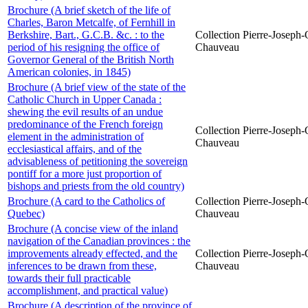
Brochure (A brief sketch of the life of
Charles, Baron Metcalfe, of Fernhill in
Berkshire, Bart., G.C.B. &c. : to the
Collection Pierre-Joseph-O
period of his resigning the office of
Chauveau
Governor General of the British North
American colonies, in 1845)
Brochure (A brief view of the state of the
Catholic Church in Upper Canada :
shewing the evil results of an undue
predominance of the French foreign
Collection Pierre-Joseph-O
element in the administration of
Chauveau
ecclesiastical affairs, and of the
advisableness of petitioning the sovereign
pontiff for a more just proportion of
bishops and priests from the old country)
Brochure (A card to the Catholics of
Collection Pierre-Joseph-O
Quebec)
Chauveau
Brochure (A concise view of the inland
navigation of the Canadian provinces : the
improvements already effected, and the
Collection Pierre-Joseph-O
inferences to be drawn from these,
Chauveau
towards their full practicable
accomplishment, and practical value)
Brochure (A description of the province of