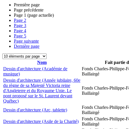
Première page
Page précédente
Page
1
(page actuelle)
Page
2
Page
3
Page
4
Page
5
Page suivante
Dernière page
Nom
Fait partie 
Dessin d'architecture (Académie de
Fonds Charles-Philippe-F
musique)
Baillairgé
Dessin d'architecture (Année jubilaire, 60e
du règne de sa Majesté Victoria reine
Fonds Charles-Philippe-F
d'Angleterre et du Royaume Unie. Le
Baillairgé
pont proposé sur le St. Laurent devant
Québec)
Fonds Charles-Philippe-F
Dessin d'architecture (Arc, tablette)
Baillairgé
Fonds Charles-Philippe-F
Dessin d'architecture (Asile de la Charité)
Baillairgé