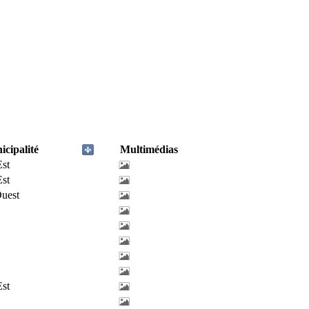
cipalité
Multimédias
Est
Est
uest
Est