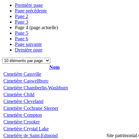
Première page
Page précédente
Page
2
Page
3
Page
4
(page actuelle)
Page
5
Page
6
Page suivante
Dernière page
Nom
Cimetière Cassville
Cimetière Caswellboro
Cimetière Chamberlin-Washburn
Cimetière Child
Cimetière Cleveland
Cimetière Cochrane Sleeper
Cimetière Compton
Cimetière Crooker
Cimetière Crystal Lake
Cimetière de Saint-Edmond
Site patrimonial