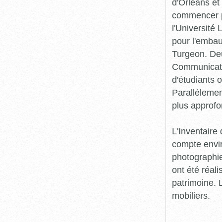
d'Orléans et
commencer pr
l'Université
pour l'embau
Turgeon. Deu
Communicatio
d'étudiants o
Parallèlement
plus approfo
L'Inventaire 
compte envir
photographie
ont été réali
patrimoine. L
mobiliers.