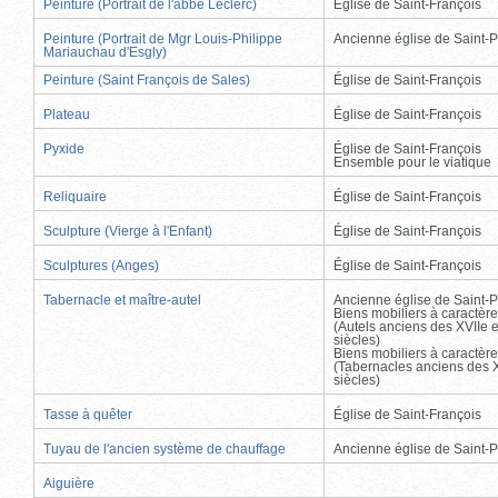
Peinture (Portrait de l'abbé Leclerc)
Église de Saint-François
Peinture (Portrait de Mgr Louis-Philippe
Ancienne église de Saint-P
Mariauchau d'Esgly)
Peinture (Saint François de Sales)
Église de Saint-François
Plateau
Église de Saint-François
Pyxide
Église de Saint-François
Ensemble pour le viatique
Reliquaire
Église de Saint-François
Sculpture (Vierge à l'Enfant)
Église de Saint-François
Sculptures (Anges)
Église de Saint-François
Tabernacle et maître-autel
Ancienne église de Saint-P
Biens mobiliers à caractère
(Autels anciens des XVIIe e
siècles)
Biens mobiliers à caractère
(Tabernacles anciens des X
siècles)
Tasse à quêter
Église de Saint-François
Tuyau de l'ancien système de chauffage
Ancienne église de Saint-P
Aiguière