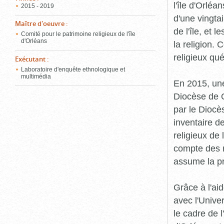
l'île d'Orléa
2015 - 2019
d'une vingta
Maître d'oeuvre
:
de l'île, et 
Comité pour le patrimoine religieux de l'île
d'Orléans
la religion.
religieux qu
Exécutant
:
Laboratoire d'enquête ethnologique et
multimédia
En 2015, une
Diocèse de Q
par le Diocès
inventaire d
religieux de 
compte des r
assume la p
Grâce à l'ai
avec l'Unive
le cadre de 