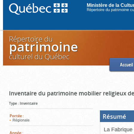
Ministère de la Cult
Répertoire du patrimoine c
Répertoire du
patrimoine
culturel du Québec
Accueil
Inventaire du patrimoine mobilier religieux de
Type
:
Inventaire
Résumé
(Boi
Portée
:
ouve
Régionale
cliq
pou
La Fabrique 
ferm
Année
: