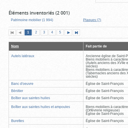
Éléments inventoriés (2 001)
Patrimoine mobilier (1 994)
Plaques (7)
Page
(page
Page
Page
Page
Page
1
Première
2
Page
3
4
5
Page
Dernière
actuelle)
page
précédente
suivante
page
Nom
Fait partie de
Autels latéraux
Ancienne église de Saint-P
Biens mobiliers à caractère
(Autels anciens des XVIIe e
siècles)
Biens mobiliers à caractère
(Tabernacles anciens des X
siècles)
Banc d'oeuvre
Église de Saint-François
Bénitier
Église de Saint-François
Boîtier aux saintes huiles
Église de Saint-François
Boîtier aux saintes huiles et ampoules
Biens mobiliers à caractère
(Orfèvrerie religieuse)
Église de Saint-François
Burettes
Église de Saint-François