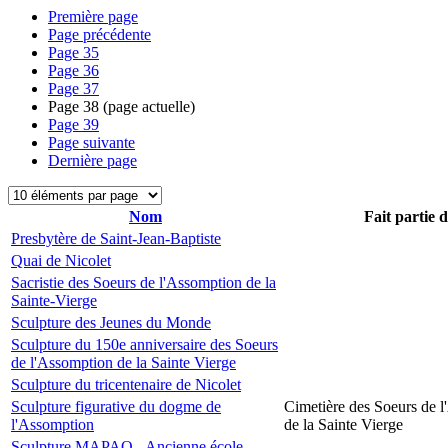
Première page
Page précédente
Page
35
Page
36
Page
37
Page
38
(page actuelle)
Page
39
Page suivante
Dernière page
Nom
Fait partie 
Presbytère de Saint-Jean-Baptiste
Quai de Nicolet
Sacristie des Soeurs de l'Assomption de la
Sainte-Vierge
Sculpture des Jeunes du Monde
Sculpture du 150e anniversaire des Soeurs
de l'Assomption de la Sainte Vierge
Sculpture du tricentenaire de Nicolet
Sculpture figurative du dogme de
Cimetière des Soeurs de 
l'Assomption
de la Sainte Vierge
Sculpture MAPAQ - Ancienne école