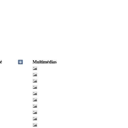
é
Multimédias