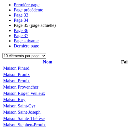
Première page
Page précédente
Page
33
Page
34
Page
35
(page actuelle)
Page
36
Page
37
Page suivante
Dernière page
Nom
Fai
Maison Pinard
Maison Proulx
Maison Proulx
Maison Provencher
Maison Roger-Veilleux
Maison Roy
Maison Saint-Cyr
Maison Saint-Joseph
Maison Sainte-Thérèse
Maison Stephen-Proulx