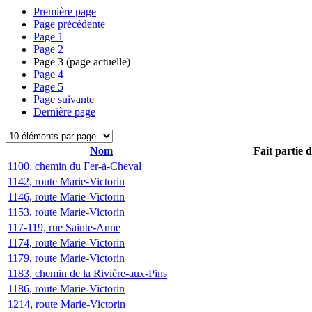
Première page
Page précédente
Page
1
Page
2
Page
3
(page actuelle)
Page
4
Page
5
Page suivante
Dernière page
Nom
Fait partie 
1100, chemin du Fer-à-Cheval
1142, route Marie-Victorin
1146, route Marie-Victorin
1153, route Marie-Victorin
117-119, rue Sainte-Anne
1174, route Marie-Victorin
1179, route Marie-Victorin
1183, chemin de la Rivière-aux-Pins
1186, route Marie-Victorin
1214, route Marie-Victorin