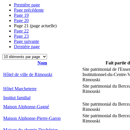
Première page
Page précédente
Page
19
Page
20
Page
21
(page actuelle)
Page
22
Page
23
Page suivante
Dernière page
Nom
Fait partie 
Site patrimonial de l'Ens
Hôtel de ville de Rimouski
Institutionnel-du-Centre-V
Rimouski
Site patrimonial du Berce
Hôtel Marcheterre
Rimouski
Institut familial
Site patrimonial du Berce
Maison Alphonse-Gagné
Rimouski
Site patrimonial du Berce
Maison Alphonse-Pierre-Garon
Rimouski
Maison du chemin Duchénier