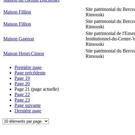
Site patrimonial du Berce
Maison Fillion
Rimouski
Site patrimonial du Berce
Maison Fillion
Rimouski
Site patrimonial de l'Ens
Maison Gagnon
Institutionnel-du-Centre-V
Rimouski
Site patrimonial du Berce
Maison Henri-Cimon
Rimouski
Première page
Page précédente
Page
19
Page
20
Page
21
(page actuelle)
Page
22
Page
23
Page suivante
Dernière page