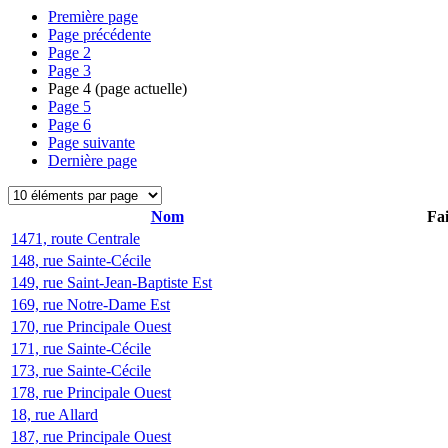
Première page
Page précédente
Page
2
Page
3
Page
4
(page actuelle)
Page
5
Page
6
Page suivante
Dernière page
Nom
Fai
1471, route Centrale
148, rue Sainte-Cécile
149, rue Saint-Jean-Baptiste Est
169, rue Notre-Dame Est
170, rue Principale Ouest
171, rue Sainte-Cécile
173, rue Sainte-Cécile
178, rue Principale Ouest
18, rue Allard
187, rue Principale Ouest