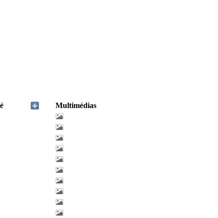
é
Multimédias