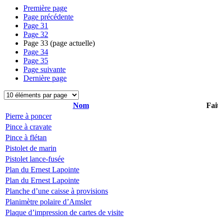
Première page
Page précédente
Page
31
Page
32
Page
33
(page actuelle)
Page
34
Page
35
Page suivante
Dernière page
Nom
Fai
Pierre à poncer
Pince à cravate
Pince à flétan
Pistolet de marin
Pistolet lance-fusée
Plan du Ernest Lapointe
Plan du Ernest Lapointe
Planche d’une caisse à provisions
Planimètre polaire d’Amsler
Plaque d’impression de cartes de visite