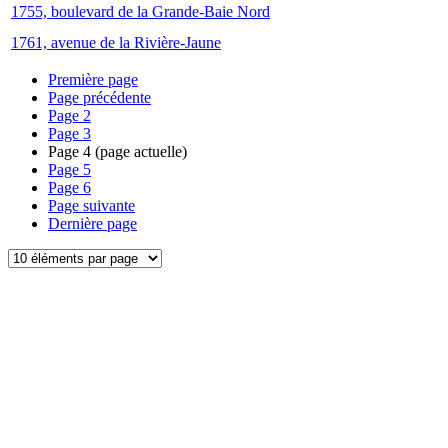
1755, boulevard de la Grande-Baie Nord
1761, avenue de la Rivière-Jaune
Première page
Page précédente
Page
2
Page
3
Page
4
(page actuelle)
Page
5
Page
6
Page suivante
Dernière page