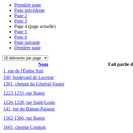
Première page
Page précédente
Page
2
Page
3
Page
4
(page actuelle)
Page
5
Page
6
Page suivante
Dernière page
Nom
Fait partie 
1, rue de l'Église Sud
100, boulevard de Lucerne
1201, chemin du Général-Vanier
1223-1233, rue Bagot
1226-1228, rue Saint-Louis
141, rue du Bateau-Passeur
1562-1566, rue Bagot
1665, chemin Comtois