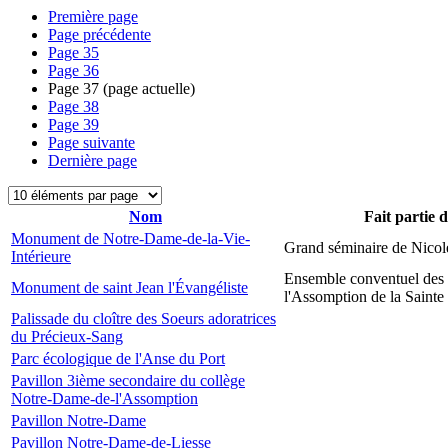
Première page
Page précédente
Page
35
Page
36
Page
37
(page actuelle)
Page
38
Page
39
Page suivante
Dernière page
Nom
Fait partie 
Monument de Notre-Dame-de-la-Vie-
Grand séminaire de Nicol
Intérieure
Ensemble conventuel des
Monument de saint Jean l'Évangéliste
l'Assomption de la Sainte
Palissade du cloître des Soeurs adoratrices
du Précieux-Sang
Parc écologique de l'Anse du Port
Pavillon 3ième secondaire du collège
Notre-Dame-de-l'Assomption
Pavillon Notre-Dame
Pavillon Notre-Dame-de-Liesse