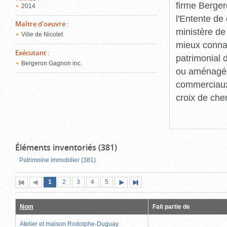
firme Berger
2014
l'Entente de 
Maître d'oeuvre
:
ministère de
Ville de Nicolet
mieux connaît
Exécutant
:
patrimonial d
Bergeron Gagnon inc.
ou aménagés 
commerciaux, 
croix de che
Éléments inventoriés (381)
Patrimoine immobilier (381)
Page
(page
Page
Page
Page
Page
1
Première
2
Page
3
4
5
Page
Dernière
actuelle)
page
précédente
suivante
page
Nom
Fait partie de
Atelier et maison Rodolphe-Duguay