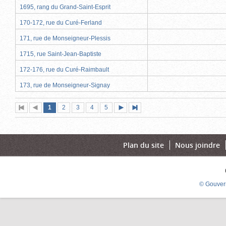
1695, rang du Grand-Saint-Esprit
170-172, rue du Curé-Ferland
171, rue de Monseigneur-Plessis
1715, rue Saint-Jean-Baptiste
172-176, rue du Curé-Raimbault
173, rue de Monseigneur-Signay
Page
(page
Page
Page
Page
Page
1
Première
2
Page
3
4
5
Page
Dernière
actuelle)
page
précédente
suivante
page
Plan du site
Nous joindre
© Gouver