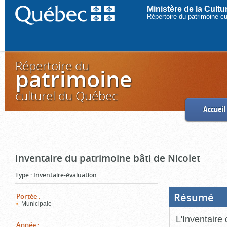
Ministère de la Cult
Répertoire du patrimoine c
Répertoire du
patrimoine
culturel du Québec
Accueil
Inventaire du patrimoine bâti de Nicolet
Type
:
Inventaire-évaluation
Résumé
(Boi
Portée
:
ouve
Municipale
cliq
pou
L'Inventaire 
ferm
Année
: