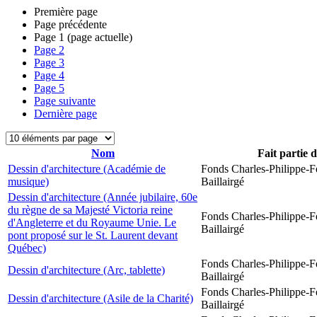
Première page
Page précédente
Page
1
(page actuelle)
Page
2
Page
3
Page
4
Page
5
Page suivante
Dernière page
Nom
Fait partie 
Dessin d'architecture (Académie de
Fonds Charles-Philippe-F
musique)
Baillairgé
Dessin d'architecture (Année jubilaire, 60e
du règne de sa Majesté Victoria reine
Fonds Charles-Philippe-F
d'Angleterre et du Royaume Unie. Le
Baillairgé
pont proposé sur le St. Laurent devant
Québec)
Fonds Charles-Philippe-F
Dessin d'architecture (Arc, tablette)
Baillairgé
Fonds Charles-Philippe-F
Dessin d'architecture (Asile de la Charité)
Baillairgé