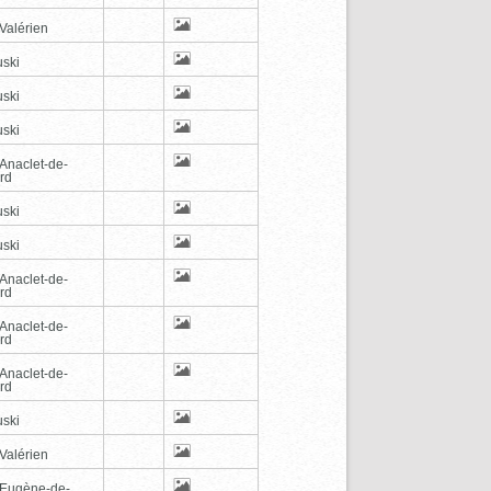
Valérien
ski
ski
ski
-Anaclet-de-
rd
ski
ski
-Anaclet-de-
rd
-Anaclet-de-
rd
-Anaclet-de-
rd
ski
Valérien
-Eugène-de-