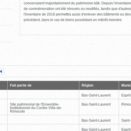
concernaient majoritairement du patrimoine bâti. Depuis l'inventaire
de commémoration ont été rénovés ou modifiés, tandis que d'autres
l'inventaire de 2016 permettra aussi d'enlever des bâtiments ou de
précédent, dans le cas de biens possédant un intérêt moindre.
Page
Dernière
nte
page
Fait partie de
Région
Munic
Bas-Saint-Laurent
Esprit
Site patrimonial de l'Ensemble-
Bas-Saint-Laurent
Rimou
Institutionnel-du-Centre-Ville-de-
Rimouski
Bas-Saint-Laurent
Saint
Bas-Saint-Laurent
Esprit