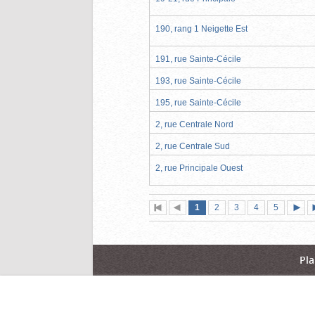
190, rang 1 Neigette Est
191, rue Sainte-Cécile
193, rue Sainte-Cécile
195, rue Sainte-Cécile
2, rue Centrale Nord
2, rue Centrale Sud
2, rue Principale Ouest
Page
(page
Page
Page
Page
Page
1
Première
2
Page
3
4
5
actuelle)
page
précédente
suiva
Pla