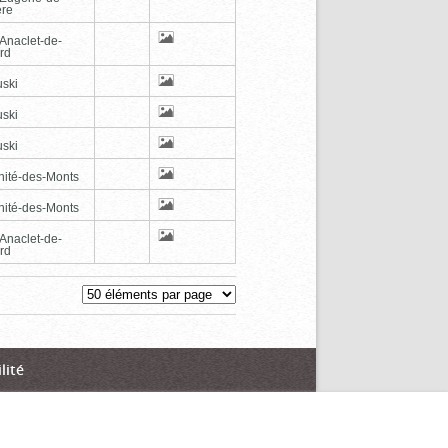
ère
-Anaclet-de-
rd
ski
ski
ski
inité-des-Monts
inité-des-Monts
-Anaclet-de-
rd
lité