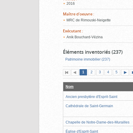
2016
Maître d'oeuvre
:
MRC de Rimouski-Neigette
Exécutant
:
Anik Bouchard-Vézina
Éléments inventoriés (237)
Patrimoine immobilier (237)
Page
(page
Page
Page
Page
Page
1
Première
2
Page
3
4
5
actuelle)
page
précédente
suiva
Nom
Ancien presbytère d'Esprit-Saint
Cathédrale de Saint-Germain
Chapelle de Notre-Dame-des-Murailles
Église d'Esprit-Saint