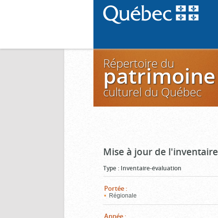
Répertoire du
patrimoine
culturel du Québec
Mise à jour de l'inventai
Type
:
Inventaire-évaluation
Portée
:
Régionale
Année
: