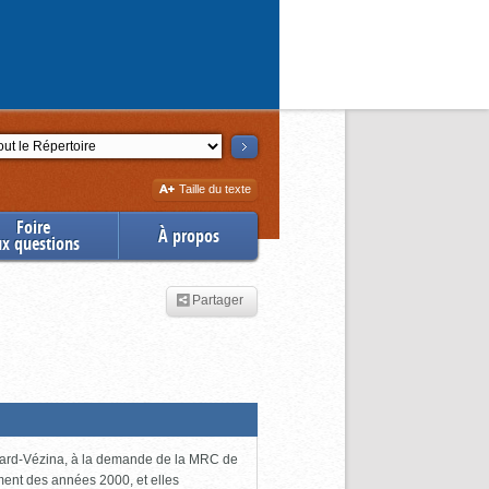
ction
Augmenter
Taille du texte
la
Foire
À propos
ux questions
Partager
uchard-Vézina, à la demande de la MRC de
ment des années 2000, et elles