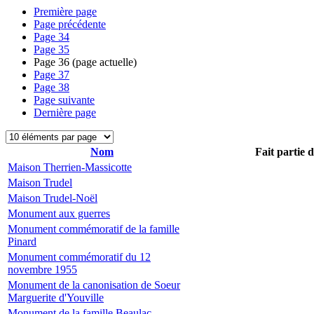
Première page
Page précédente
Page
34
Page
35
Page
36
(page actuelle)
Page
37
Page
38
Page suivante
Dernière page
Nom
Fait partie 
Maison Therrien-Massicotte
Maison Trudel
Maison Trudel-Noël
Monument aux guerres
Monument commémoratif de la famille
Pinard
Monument commémoratif du 12
novembre 1955
Monument de la canonisation de Soeur
Marguerite d'Youville
Monument de la famille Beaulac