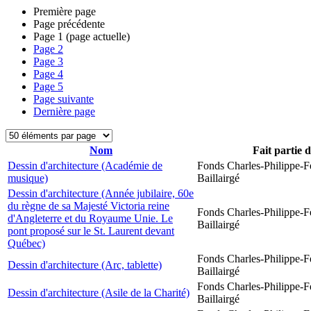
Première page
Page précédente
Page
1
(page actuelle)
Page
2
Page
3
Page
4
Page
5
Page suivante
Dernière page
Nom
Fait partie 
Dessin d'architecture (Académie de
Fonds Charles-Philippe-F
musique)
Baillairgé
Dessin d'architecture (Année jubilaire, 60e
du règne de sa Majesté Victoria reine
Fonds Charles-Philippe-F
d'Angleterre et du Royaume Unie. Le
Baillairgé
pont proposé sur le St. Laurent devant
Québec)
Fonds Charles-Philippe-F
Dessin d'architecture (Arc, tablette)
Baillairgé
Fonds Charles-Philippe-F
Dessin d'architecture (Asile de la Charité)
Baillairgé