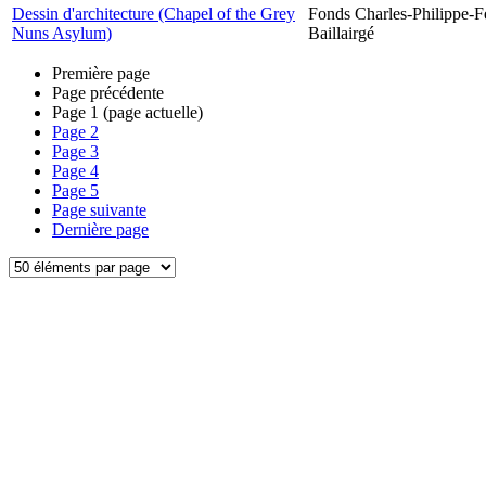
Dessin d'architecture (Chapel of the Grey
Fonds Charles-Philippe-F
Nuns Asylum)
Baillairgé
Première page
Page précédente
Page
1
(page actuelle)
Page
2
Page
3
Page
4
Page
5
Page suivante
Dernière page