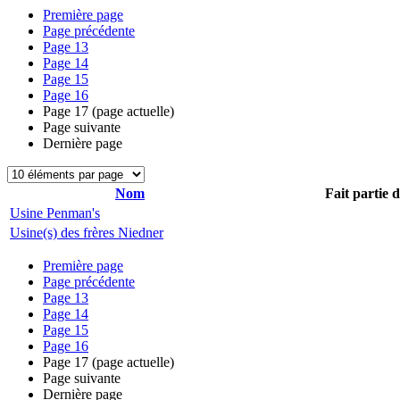
Première page
Page précédente
Page
13
Page
14
Page
15
Page
16
Page
17
(page actuelle)
Page suivante
Dernière page
Nom
Fait partie 
Usine Penman's
Usine(s) des frères Niedner
Première page
Page précédente
Page
13
Page
14
Page
15
Page
16
Page
17
(page actuelle)
Page suivante
Dernière page