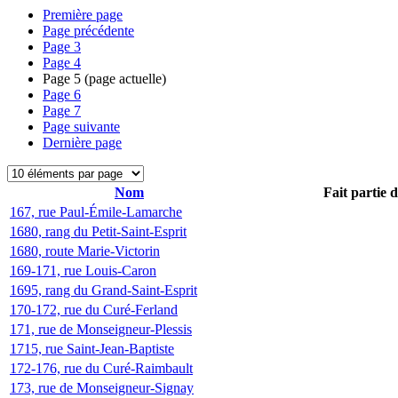
Première page
Page précédente
Page
3
Page
4
Page
5
(page actuelle)
Page
6
Page
7
Page suivante
Dernière page
Nom
Fait partie 
167, rue Paul-Émile-Lamarche
1680, rang du Petit-Saint-Esprit
1680, route Marie-Victorin
169-171, rue Louis-Caron
1695, rang du Grand-Saint-Esprit
170-172, rue du Curé-Ferland
171, rue de Monseigneur-Plessis
1715, rue Saint-Jean-Baptiste
172-176, rue du Curé-Raimbault
173, rue de Monseigneur-Signay