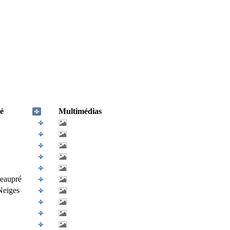
é
Multimédias
eaupré
Neiges