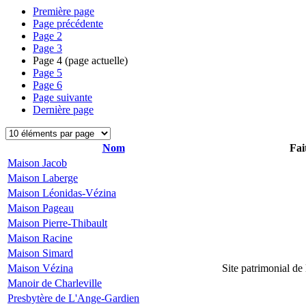
Première page
Page précédente
Page
2
Page
3
Page
4
(page actuelle)
Page
5
Page
6
Page suivante
Dernière page
Nom
Fai
Maison Jacob
Maison Laberge
Maison Léonidas-Vézina
Maison Pageau
Maison Pierre-Thibault
Maison Racine
Maison Simard
Maison Vézina
Site patrimonial d
Manoir de Charleville
Presbytère de L'Ange-Gardien