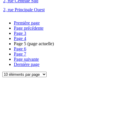
2, rue Centrale Sud
2, rue Principale Ouest
Première page
Page précédente
Page
3
Page
4
Page
5
(page actuelle)
Page
6
Page
7
Page suivante
Dernière page