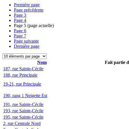
Première page
Page précédente
Page
3
Page
4
Page
5
(page actuelle)
Page
6
Page
7
Page suivante
Dernière page
Nom
Fait partie 
187, rue Sainte-Cécile
188, rue Principale
19-21, rue Principale
190, rang 1 Neigette Est
191, rue Sainte-Cécile
193, rue Sainte-Cécile
195, rue Sainte-Cécile
2, rue Centrale Nord