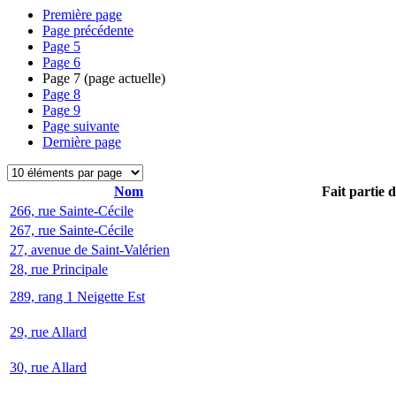
Première page
Page précédente
Page
5
Page
6
Page
7
(page actuelle)
Page
8
Page
9
Page suivante
Dernière page
Nom
Fait partie 
266, rue Sainte-Cécile
267, rue Sainte-Cécile
27, avenue de Saint-Valérien
28, rue Principale
289, rang 1 Neigette Est
29, rue Allard
30, rue Allard