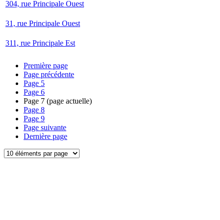
304, rue Principale Ouest
31, rue Principale Ouest
311, rue Principale Est
Première page
Page précédente
Page
5
Page
6
Page
7
(page actuelle)
Page
8
Page
9
Page suivante
Dernière page