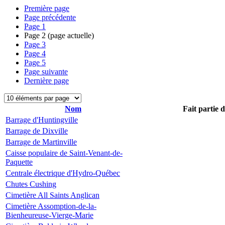
Première page
Page précédente
Page
1
Page
2
(page actuelle)
Page
3
Page
4
Page
5
Page suivante
Dernière page
Nom
Fait partie 
Barrage d'Huntingville
Barrage de Dixville
Barrage de Martinville
Caisse populaire de Saint-Venant-de-
Paquette
Centrale électrique d'Hydro-Québec
Chutes Cushing
Cimetière All Saints Anglican
Cimetière Assomption-de-la-
Bienheureuse-Vierge-Marie