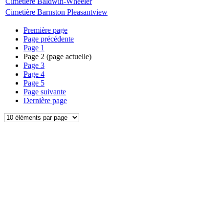
Cimetière Baldwin-Wheeler
Cimetière Barnston Pleasantview
Première page
Page précédente
Page
1
Page
2
(page actuelle)
Page
3
Page
4
Page
5
Page suivante
Dernière page