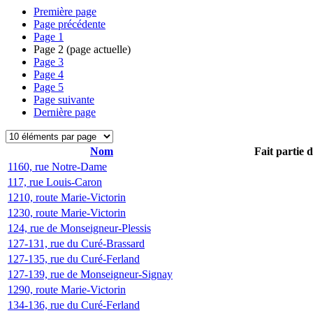
Première page
Page précédente
Page
1
Page
2
(page actuelle)
Page
3
Page
4
Page
5
Page suivante
Dernière page
Nom
Fait partie 
1160, rue Notre-Dame
117, rue Louis-Caron
1210, route Marie-Victorin
1230, route Marie-Victorin
124, rue de Monseigneur-Plessis
127-131, rue du Curé-Brassard
127-135, rue du Curé-Ferland
127-139, rue de Monseigneur-Signay
1290, route Marie-Victorin
134-136, rue du Curé-Ferland