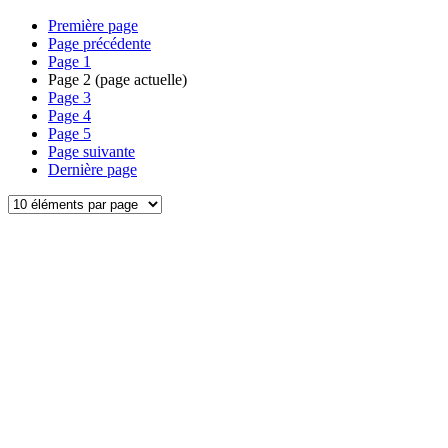
Première page
Page précédente
Page
1
Page
2
(page actuelle)
Page
3
Page
4
Page
5
Page suivante
Dernière page