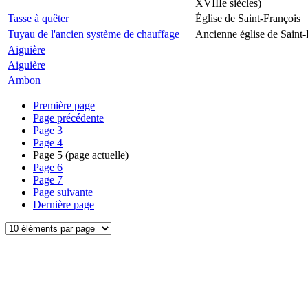
XVIIIe siècles)
Tasse à quêter
Église de Saint-François
Tuyau de l'ancien système de chauffage
Ancienne église de Saint-
Aiguière
Aiguière
Ambon
Première page
Page précédente
Page
3
Page
4
Page
5
(page actuelle)
Page
6
Page
7
Page suivante
Dernière page