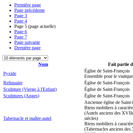
Première page
Page précédente
Page
3
Page
4
Page
5
(page actuelle)
Page
6
Page
7
Page suivante
Dernière page
Nom
Fait partie 
Église de Saint-François
Pyxide
Ensemble pour le viatique
Reliquaire
Église de Saint-François
Sculpture (Vierge à l'Enfant)
Église de Saint-François
Sculptures (Anges)
Église de Saint-François
Ancienne église de Saint-
Biens mobiliers à caractèr
(Autels anciens des XVII
Tabernacle et maître-autel
siècles)
Biens mobiliers à caractèr
(Tabernacles anciens des 