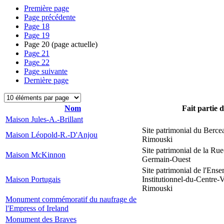
Première page
Page précédente
Page
18
Page
19
Page
20
(page actuelle)
Page
21
Page
22
Page suivante
Dernière page
Nom
Fait partie 
Maison Jules-A.-Brillant
Site patrimonial du Berce
Maison Léopold-R.-D'Anjou
Rimouski
Site patrimonial de la Rue
Maison McKinnon
Germain-Ouest
Site patrimonial de l'Ens
Maison Portugais
Institutionnel-du-Centre-V
Rimouski
Monument commémoratif du naufrage de
l'Empress of Ireland
Monument des Braves